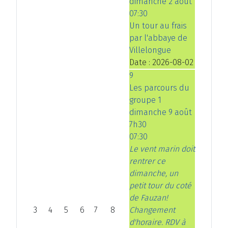
dimanche 2 août
07:30
Un tour au frais
par l'abbaye de
Villelongue
Date :
2026-08-02
9
Les parcours du
groupe 1
dimanche 9 août
7h30
07:30
Le vent marin doit
rentrer ce
dimanche, un
petit tour du coté
de Fauzan!
3
4
5
6
7
8
Changement
d'horaire. RDV à