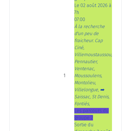
é
d
a
n
Le 02 août 2026 à
d
e
n
t
7h
e
n
t
07:00
n
t
e
À la recherche
t
d'un peu de
e
fraicheur. Cap
Ciné,
Villemoustaussou,
Pennautier,
Ventenac,
1
Moussoulens,
Montolieu,
Villelongue, ➡️
Saissac, St Denis,
Fontiès,
Les parcours du
groupe 2
Sortie du