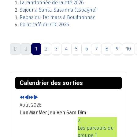
La randonnée de la cité 2026
Séjour à Santa-Susanna (Espagne)
Repas du 1er mars à Bouilhonnac
Point café du CTC 2026
Pag
1
2
3
4
5
6
7
8
9
10
A
M
A
M
n
o
n
o
Calendrier des sorties
n
i
n
i
é
s
é
s
e
p
e
s
Août 2026
p
r
s
u
Lun
Mar
Mer
Jeu
Ven
Sam
Dim
r
é
u
i
2
é
c
i
v
Les parcours du
c
é
v
a
groupe 1