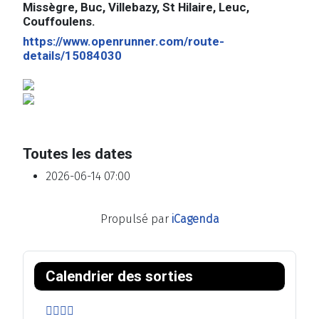
Missègre, Buc, Villebazy, St Hilaire, Leuc,
Couffoulens.
https://www.openrunner.com/route-
details/15084030
Toutes les dates
2026-06-14
07:00
Propulsé par
iCagenda
A
M
A
M
n
o
n
o
Calendrier des sorties
n
i
n
i
é
s
é
s