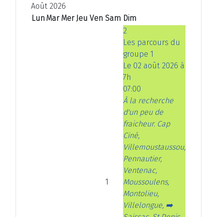
e
p
e
s
Août 2026
p
r
s
u
Lun
Mar
Mer
Jeu
Ven
Sam
Dim
r
é
u
i
2
é
c
i
v
Les parcours du
c
é
v
a
groupe 1
é
d
a
n
Le 02 août 2026 à
d
e
n
t
7h
e
n
t
07:00
n
t
e
À la recherche
t
d'un peu de
e
fraicheur. Cap
Ciné,
Villemoustaussou,
Pennautier,
Ventenac,
1
Moussoulens,
Montolieu,
Villelongue, ➡️
Saissac, St Denis,